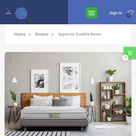
google.com, pub-7771653571439304, DIRECT, f08c47fec0942fa0
Sign In
0
Home
Rooms
Superior Double Room
0