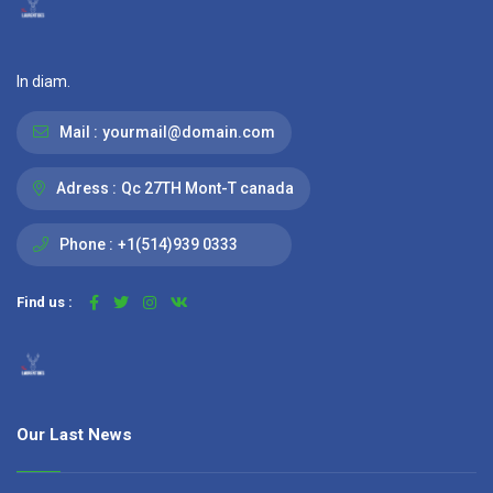
In diam.
Mail :
yourmail@domain.com
Adress :
Qc 27TH Mont-T canada
Phone :
+1(514)939 0333
Find us :
Our Last News